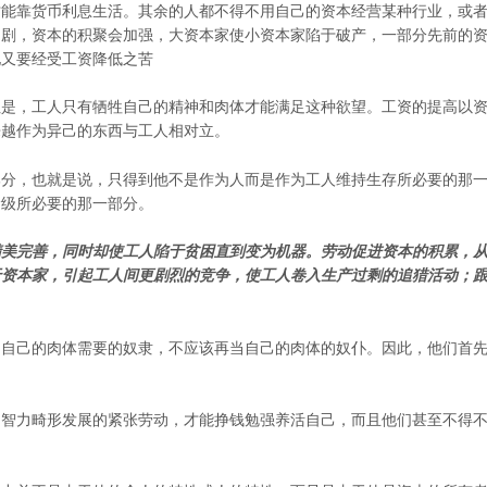
才能靠货币利息生活。其余的人都不得不用自己的资本经营某种行业，或
加剧，资本的积聚会加强，大资本家使小资本家陷于破产，一部分先前的
地又要经受工资降低之苦
但是，工人只有牺牲自己的精神和肉体才能满足这种欲望。工资的提高以
来越作为异己的东西与工人相对立。
部分，也就是说，只得到他不是作为人而是作为工人维持生存所必要的那
阶级所必要的那一部分。
精美完善，同时却使工人陷于贫困直到变为机器。劳动促进资本的积累，
于资本家，引起工人间更剧烈的竞争，使工人卷入生产过剩的追猎活动；
当自己的肉体需要的奴隶，不应该再当自己的肉体的奴仆。因此，他们首
和智力畸形发展的紧张劳动，才能挣钱勉强养活自己，而且他们甚至不得