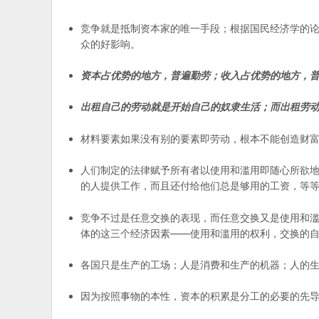
竞争就是抵制资本家的唯一手段；根据国民经济学的
众的好影响。
资本占优势的地方，普遍勤劳；收入占优势的地方，
出租自己的劳动就是开始自己的奴隶生活；而出租劳动
材料要素如果没有别的要素即劳动，根本不能创造财
人们制定的法律赋予所有者以使用和滥用即随心所欲地
的人提供工作，而且还付给他们总是够用的工资，等
竞争不过是任意交换的表现，而任意交换又是使用和
体的这三个经济因素——使用和滥用的权利，交换的
各国只是生产的工场；人是消费和生产的机器；人的
因为按照事物的本性，资本的积累是分工的必要的先