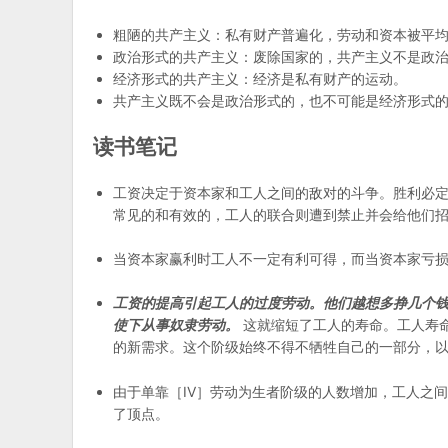
粗陋的共产主义：私有财产普遍化，劳动和资本被平
政治形式的共产主义：废除国家的，共产主义不是政
经济形式的共产主义：经济是私有财产的运动。
共产主义既不会是政治形式的，也不可能是经济形式
读书笔记
工资决定于资本家和工人之间的敌对的斗争。胜利必
常见的和有效的，工人的联合则遭到禁止并会给他们
当资本家赢利时工人不一定有利可得，而当资本家亏
工资的提高引起工人的过度劳动。他们越想多挣几个
使下从事奴隶劳动。
这就缩短了工人的寿命。工人寿
的新需求。这个阶级始终不得不牺牲自己的一部分，
由于单靠［IV］劳动为生者阶级的人数增加，工人之
了顶点。