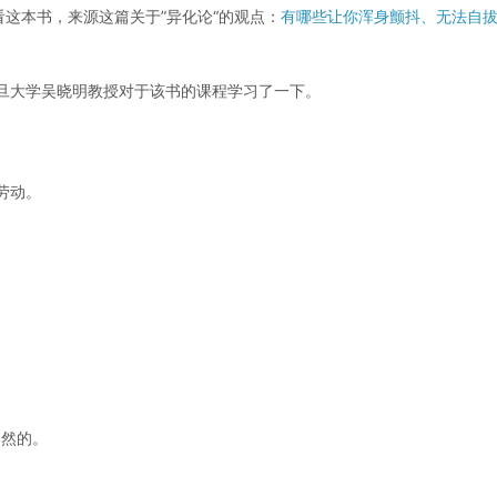
看这本书，来源这篇关于”异化论“的观点：
有哪些让你浑身颤抖、无法自
旦大学吴晓明教授对于该书的课程学习了一下。
劳动。
。
自然的。