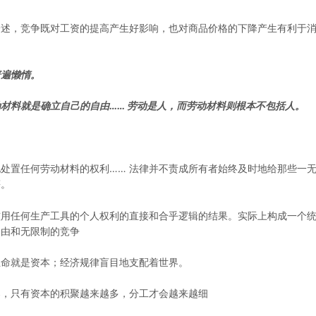
论述，竞争既对工资的提高产生好影响，也对商品价格的下降产生有利于
普遍懒惰。
材料就是确立自己的自由…… 劳动是人，而劳动材料则根本不包括人。
富
处置任何劳动材料的权利…… 法律并不责成所有者始终及时地给那些一
等。
滥用任何生产工具的个人权利的直接和合乎逻辑的结果。实际上构成一个
自由和无限制的竞争
生命就是资本；经济规律盲目地支配着世界。
导，只有资本的积聚越来越多，分工才会越来越细