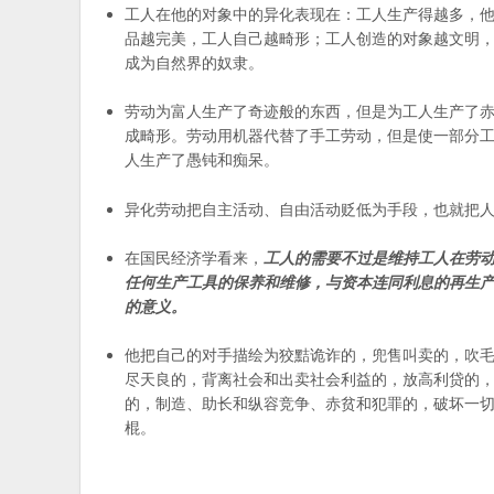
工人在他的对象中的异化表现在：工人生产得越多，
品越完美，工人自己越畸形；工人创造的对象越文明
成为自然界的奴隶。
劳动为富人生产了奇迹般的东西，但是为工人生产了
成畸形。劳动用机器代替了手工劳动，但是使一部分
人生产了愚钝和痴呆。
异化劳动把自主活动、自由活动贬低为手段，也就把
在国民经济学看来，
工人的需要不过是维持工人在劳
任何生产工具的保养和维修，与资本连同利息的再生
的意义。
他把自己的对手描绘为狡黠诡诈的，兜售叫卖的，吹
尽天良的，背离社会和出卖社会利益的，放高利贷的
的，制造、助长和纵容竞争、赤贫和犯罪的，破坏一
棍。