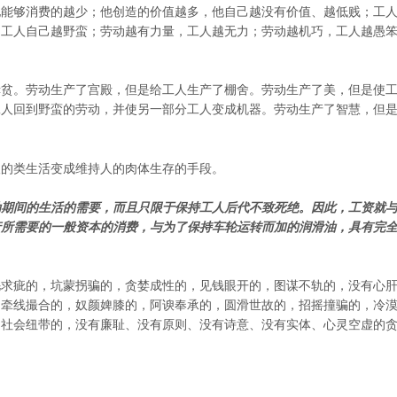
他能够消费的越少；他创造的价值越多，他自己越没有价值、越低贱；工
，工人自己越野蛮；劳动越有力量，工人越无力；劳动越机巧，工人越愚
赤贫。劳动生产了宫殿，但是给工人生产了棚舍。劳动生产了美，但是使
工人回到野蛮的劳动，并使另一部分工人变成机器。劳动生产了智慧，但
人的类生活变成维持人的肉体生存的手段。
动期间的生活的需要，而且只限于保持工人后代不致死绝。因此，工资就
产所需要的一般资本的消费，与为了保持车轮运转而加的润滑油，具有完
毛求疵的，坑蒙拐骗的，贪婪成性的，见钱眼开的，图谋不轨的，没有心
，牵线撮合的，奴颜婢膝的，阿谀奉承的，圆滑世故的，招摇撞骗的，冷
切社会纽带的，没有廉耻、没有原则、没有诗意、没有实体、心灵空虚的