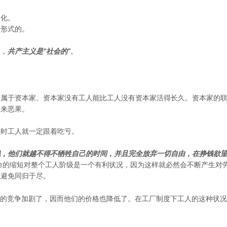
均化。
治形式的。
的，
共产主义是”社会的“
。
定属于资本家。资本家没有工人能比工人没有资本家活得长久。资本家的
招来恶果。
损时工人就一定跟着吃亏。
钱，他们就越不得不牺牲自己的时间，并且完全放弃一切自由，在挣钱欲
命的缩短对整个工人阶级是一个有利状况，因为这样就必然会不断产生对
以避免同归于尽。
间的竞争加剧了，因而他们的价格也降低了。在工厂制度下工人的这种状