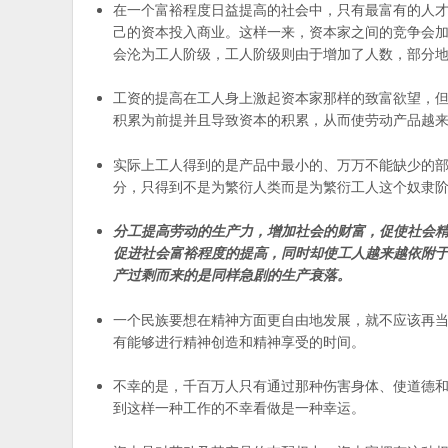
在一个富裕程度日益提高的社会中，只有最富有的人
己的资本投入商业。这样一来，资本家之间的竞争会
会沦为工人阶级，工人阶级则由于增加了人数，部分
工资的提高在工人身上激起资本家那样的致富欲望，
积累为前提并且导致资本的积累，从而使劳动产品越
实际上工人得到的是产品中最小的、万万不能缺少的
分，只得到不是为繁衍人类而是为繁衍工人这个奴隶
分工提高劳动的生产力，增加社会的财富，促使社会
促进社会富裕程度的提高，同时却使工人越来越依附
产过剩而来的是同样急剧的生产衰落。
一个民族要想在精神方面更自由地发展，就不应该再
有能够进行精神创造和精神享受的时间。
不幸的是，千百万人只有通过那种伤害身体、使道德
到这样一种工作的不幸看做是一种幸运。