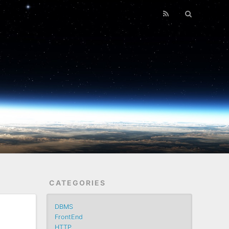
CATEGORIES
DBMS
FrontEnd
HTTP