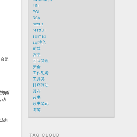
Life
POI
RSA
nexus
restfull
sqlmap
sql注入
前端
哲学
联合是
团队管理
安全
工作思考
工具类
排序算法
缓存
望的驱
读书
劳动
读书笔记
随笔
况达到
TAG CLOUD