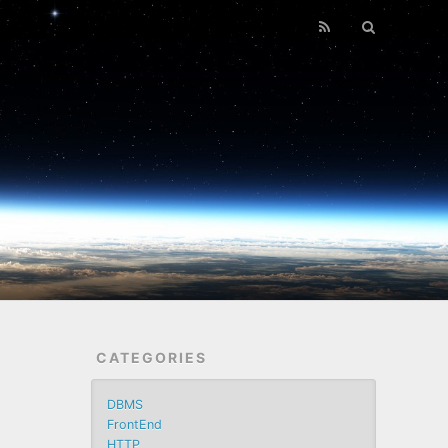
CATEGORIES
DBMS
FrontEnd
HTTP